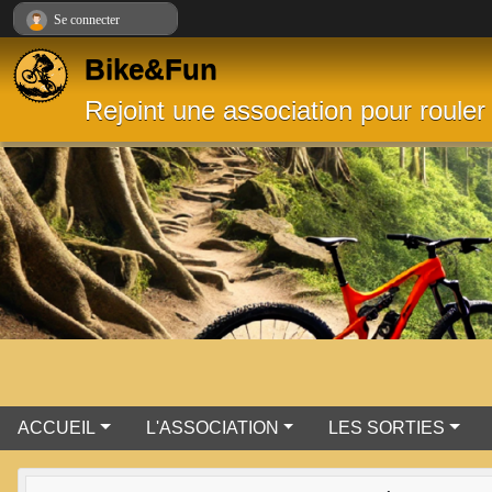
Panneau de gestion des cookies
Se connecter
Bike&Fun
Rejoint une association pour rouler
ACCUEIL
L'ASSOCIATION
LES SORTIES