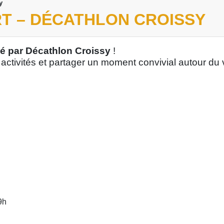
y
T – DÉCATHLON CROISSY
sé par Décathlon Croissy
!
ctivités et partager un moment convivial autour du 
9h